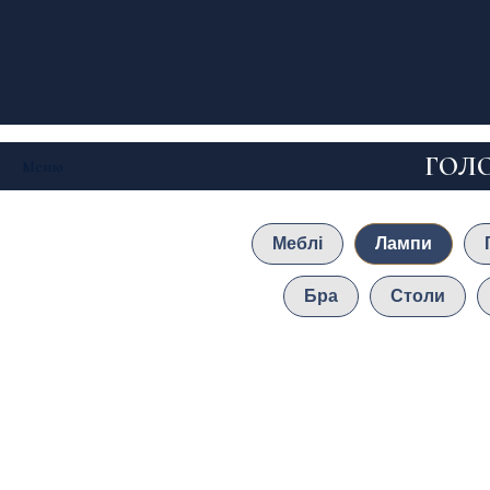
ГОЛ
Меню
Меблі
Лампи
Бра
Столи