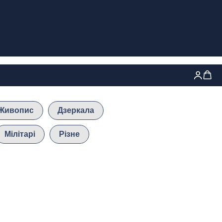
Живопис
Дзеркала
Мілітарі
Різне