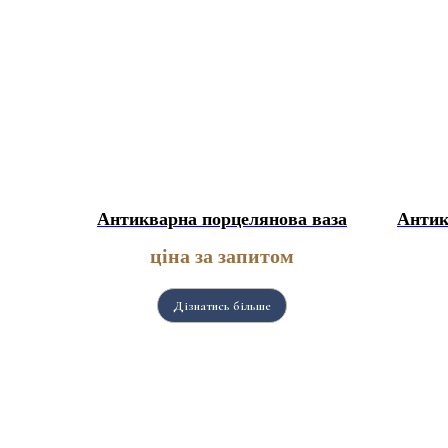
Антикварна порцелянова ваза
Антик
ціна за запитом
Дізнатись більше