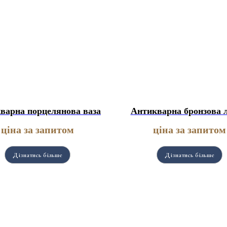
варна порцелянова ваза
Антикварна бронзова 
ціна за запитом
ціна за запитом
Дізнатись більше
Дізнатись більше