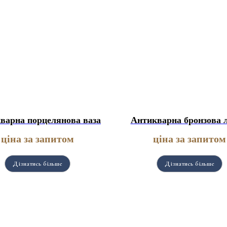
варна порцелянова ваза
Антикварна бронзова 
ціна за запитом
ціна за запитом
Дізнатись більше
Дізнатись більше