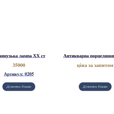
нцузька лампа ХХ ст
Антикварна порцелянов
35000
ціна за запитом
Артикул: 0205
Дізнатись більше
Дізнатись більше