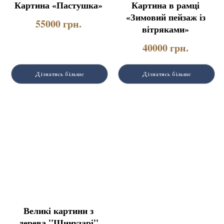
Картина «Пастушка»
Картина в рамці
«Зимовий пейзаж із
55000
грн.
вітряками»
40000
грн.
Дізнатись більше
Дізнатись більше
Великі картини з
дерева ''Шинузарі''