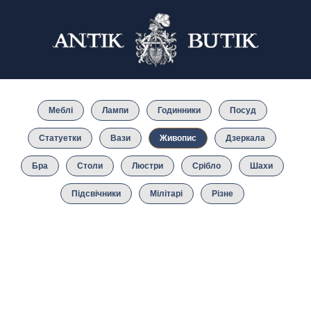
Меблі
Лампи
Годинники
Посуд
Статуетки
Вази
Живопис
Дзеркала
Бра
Столи
Люстри
Срібло
Шахи
Підсвічники
Мілітарі
Різне