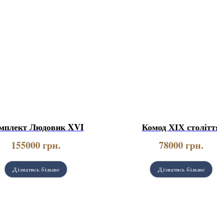
мплект Людовик XVI
Комод ХІХ столітт
155000
грн.
78000
грн.
Дізнатись більше
Дізнатись більше