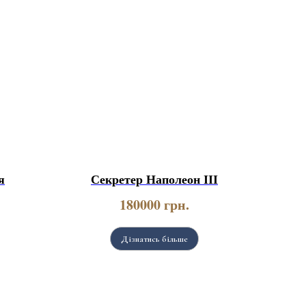
я
Секретер Наполеон ІІІ
180000
грн.
Дізнатись більше