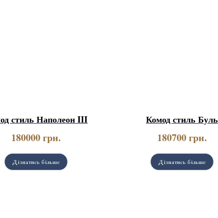
од стиль Наполеон III
Комод стиль Буль
180000
грн.
180700
грн.
Дізнатись більше
Дізнатись більше