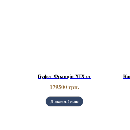
Буфет Франція ХІХ ст
Ко
179500
грн.
Дізнатись більше