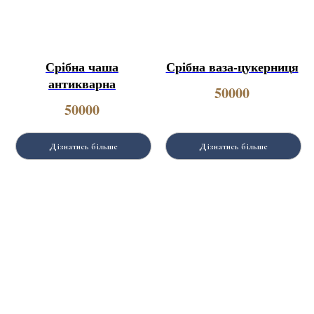
Срібна чаша
Срібна ваза-цукерниця
антикварна
50000
50000
Дізнатись більше
Дізнатись більше