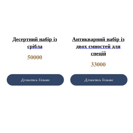
Десертний набір із
Антикварний набір із
срібла
двох ємностей для
спецій
50000
33000
Дізнатись більше
Дізнатись більше