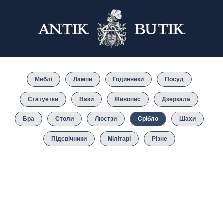
Меблі
Лампи
Годинники
Посуд
Статуетки
Вази
Живопис
Дзеркала
Бра
Столи
Люстри
Срібло
Шахи
Підсвічники
Мілітарі
Різне